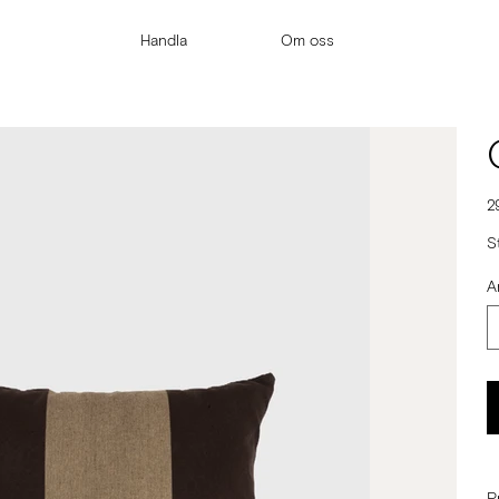
Handla
Om oss
Pr
2
S
A
P