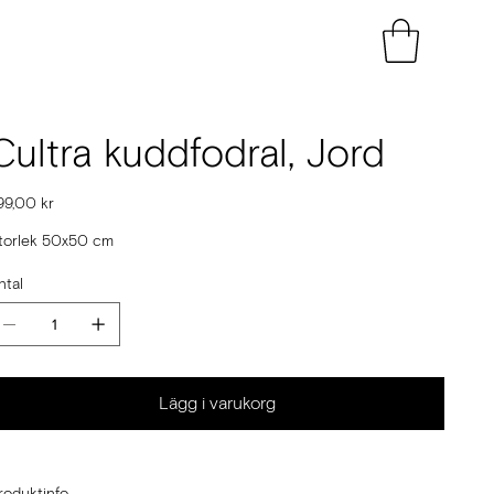
Cultra kuddfodral, Jord
is
99,00 kr
torlek 50x50 cm
ntal
Lägg i varukorg
roduktinfo