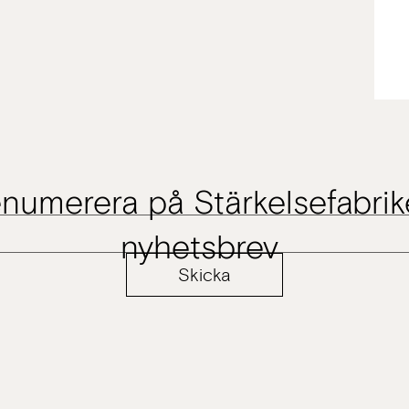
numerera på Stärkelsefabri
nyhetsbrev
Skicka