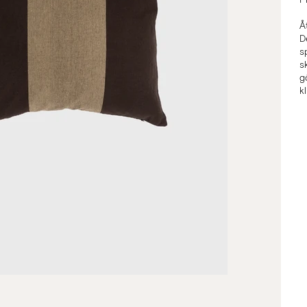
Å
D
s
s
g
k