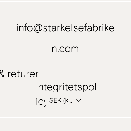
info@starkelsefabrike
n.com
& returer
Integritetspol
icy
SEK (kr)
SEK (kr)
SEK (kr)